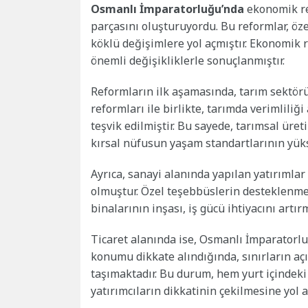
Osmanlı İmparatorluğu’nda
ekonomik re
parçasını oluşturuyordu. Bu reformlar, özel
köklü değişimlere yol açmıştır. Ekonomik r
önemli değişikliklerle sonuçlanmıştır.
Reformların ilk aşamasında, tarım sektör
reformları ile birlikte, tarımda verimlil
teşvik edilmiştir. Bu sayede, tarımsal üre
kırsal nüfusun yaşam standartlarının yü
Ayrıca, sanayi alanında yapılan yatırımla
olmuştur. Özel teşebbüslerin desteklenmes
binalarının inşası, iş gücü ihtiyacını artı
Ticaret alanında ise, Osmanlı İmparatorluğ
konumu dikkate alındığında, sınırların aç
taşımaktadır. Bu durum, hem yurt içindeki
yatırımcıların dikkatinin çekilmesine yol a