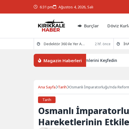
6:31 pm
Ağustos 4, 2026, Salı
Burçlar
Döviz Kurl
Dedektör 360 ile Yer Altının Gizemlerini Keşfedin
İHA
2 hf. önce
Magazin Haberleri
Dedektör 360 ile Yer Altının Gizemlerini Keşfedin
İHAK
Ana Sayfa
Tarih
Osmanlı İmparatorluğu’nda Reform 
Tarih
Osmanlı İmparatorl
Hareketlerinin Etkile