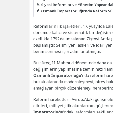
Siyasi Reformlar ve Yönetim Yapısındak
Osmanlı İmparatorluğu’nda Reform Sür
Reformların ilk işaretleri, 17. yüzyılda L
dönemde kalıcı ve sistematik bir değişim s
özellikle 1792’de imzalanan Ziştovi Antla
başlamıştır. Selim, yeni askerî ve idari yeni
benimsenmesi için adımlar atmıştır.
Bu süreç, II. Mahmud döneminde daha da b
değişimlerin yapılmasına zemin hazırlamış
Osmanlı İmparatorluğu’
nda reform harek
hukuk alanında modernleşmeyi, birey hak
amaçlayan birçok düzenlemeyi beraberinde
Reform hareketleri, Avrupa’daki gelişmelerl
etkileri, milliyetçilik akımlarının güçlen
İmparatorluğu’
ndaki reformları şekillen