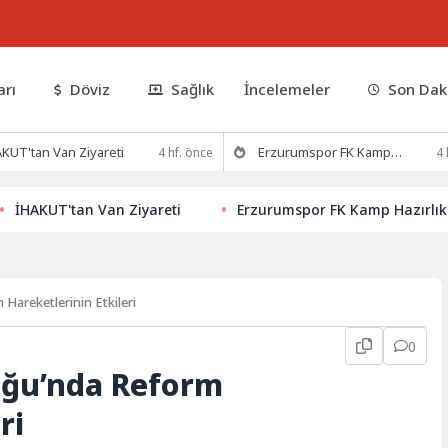
arı
Döviz
Sağlık
İncelemeler
Son Dak
KUT'tan Van Ziyareti
Erzurumspor FK Kamp Hazırlıklarına Devam Ediyor
4 hf. önce
4 
UT'tan Van Ziyareti
Erzurumspor FK Kamp Hazırlıklarına
Hareketlerinin Etkileri
0
uğu’nda Reform
ri