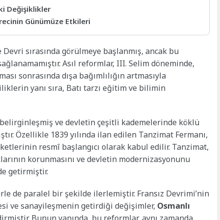
i Değişiklikler
ecinin Günümüze Etkileri
ale Devri sırasında görülmeye başlanmış, ancak bu
ağlanamamıştır. Asıl reformlar, III. Selim döneminde,
şması sonrasında dışa bağımlılığın artmasıyla
liklerin yanı sıra, Batı tarzı eğitim ve bilimin
elirginleşmiş ve devletin çeşitli kademelerinde köklü
tır. Özellikle 1839 yılında ilan edilen Tanzimat Fermanı,
etlerinin resmî başlangıcı olarak kabul edilir. Tanzimat,
larının korunmasını ve devletin modernizasyonunu
 getirmiştir.
e de paralel bir şekilde ilerlemiştir. Fransız Devrimi’nin
mesi ve sanayileşmenin getirdiği değişimler,
Osmanlı
dirmiştir. Bunun yanında, bu reformlar, aynı zamanda