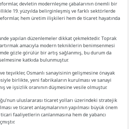
formlar, devletin modernleşme çabalarının önemli bir
likle 19. yüzyılda belirginleşmiş ve farklı sektörlerde
eformlar, hem üretim ilişkileri hem de ticaret hayatında
ünde yapılan düzenlemeler dikkat çekmektedir. Toprak
iği artırmak amacıyla modern tekniklerin benimsenmesi
timde gözle görülür bir artış sağlanmış, bu durum da
kselmesine katkıda bulunmuştur.
r ve teşvikler, Osmanlı sanayisinin gelişmesine önayak
iyle birlikte, yeni fabrikaların kurulması ve sanayi
rmış ve işsizlik oranının düşmesine vesile olmuştur.
u’nun uluslararası ticaret yolları üzerindeki stratejik
ılması ve ticaret anlaşmalarının yapılması büyük önem
 ticari faaliyetlerin canlanmasına hem de yabancı
çmıştır.