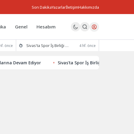
Son Dakika
Yazarlar
İletişim
Hakkımızda
ika
Genel
Hesabım
Sivas'ta Spor İş Birliği Protokolü İmzalandı
hf. önce
4 hf. önce
 Devam Ediyor
Sivas'ta Spor İş Birliği Protokolü İmzalandı