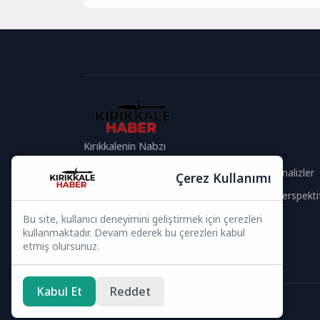
hareketleri, 18. yüzyılın sonlarından
itibaren,...
Kırıkkalenin Nabzı
Güvenilir İçerik
Güncel Analizler
Çerez Kullanımı
Hızlı Haberler
Global Perspekti
Bu site, kullanıcı deneyimini geliştirmek için çerezleri
Bizi Takip Edin
kullanmaktadır. Devam ederek bu çerezleri kabul
etmiş olursunuz.
Kabul Et
Reddet