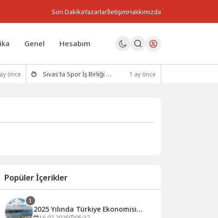
Son Dakika
Yazarlar
İletişim
Hakkımızda
ika
Genel
Hesabım
Sivas'ta Spor İş Birliği Protokolü İmzalandı
 ay önce
1 ay önce
Popüler İçerikler
1
2025 Yılında Türkiye Ekonomisi
16.02.2025
05:37