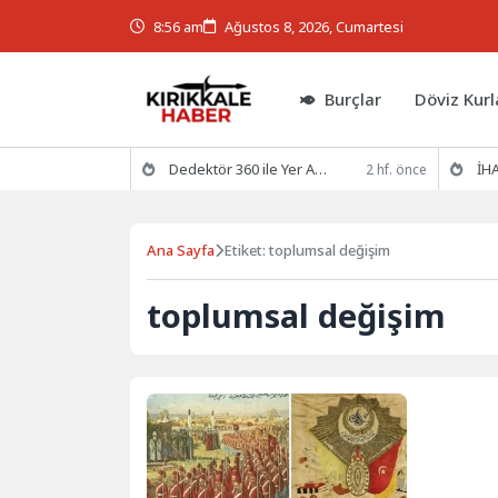
8:56 am
Ağustos 8, 2026, Cumartesi
Burçlar
Döviz Kurl
Dedektör 360 ile Yer Altının Gizemlerini Keşfedin
İHA
2 hf. önce
Ana Sayfa
Etiket: toplumsal değişim
toplumsal değişim