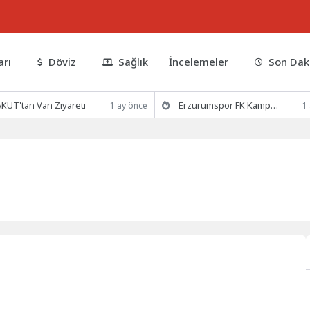
arı
Döviz
Sağlık
İncelemeler
Son Dak
KUT'tan Van Ziyareti
Erzurumspor FK Kamp Hazırlıklarına Devam Ediyor
1 ay önce
1