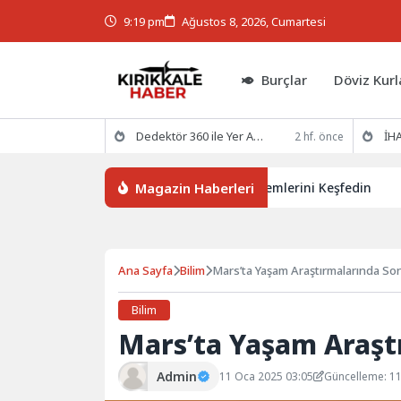
9:19 pm
Ağustos 8, 2026, Cumartesi
Burçlar
Döviz Kurl
Dedektör 360 ile Yer Altının Gizemlerini Keşfedin
İHA
2 hf. önce
Magazin Haberleri
Dedektör 360 ile Yer Altının Gizemlerini Keşfedin
İHA
Ana Sayfa
Bilim
Mars’ta Yaşam Araştırmalarında Son
Bilim
Mars’ta Yaşam Araşt
Admin
11 Oca 2025 03:05
Güncelleme: 1