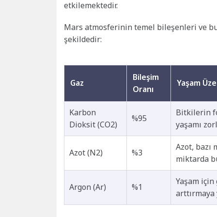
etkilemektedir.
Mars atmosferinin temel bileşenleri ve bu
şekildedir:
Bileşim
Gaz
Yaşam Üzer
Oranı
Karbon
Bitkilerin 
%95
Dioksit (CO2)
yaşamı zorla
Azot, bazı 
Azot (N2)
%3
miktarda b
Yaşam için 
Argon (Ar)
%1
arttırmaya 