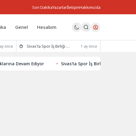
Son Dakika
Yazarlar
İletişim
Hakkımızda
ika
Genel
Hesabım
Sivas'ta Spor İş Birliği Protokolü İmzalandı
 ay önce
1 ay önce
 Devam Ediyor
Sivas'ta Spor İş Birliği Protokolü İmzalandı