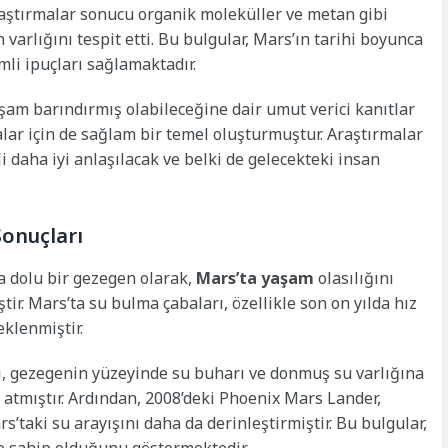
araştırmalar sonucu organik moleküller ve metan gibi
varlığını tespit etti. Bu bulgular, Mars’ın tarihi boyunca
li ipuçları sağlamaktadır.
aşam barındırmış olabileceğine dair umut verici kanıtlar
ar için de sağlam bir temel oluşturmuştur. Araştırmalar
 daha iyi anlaşılacak ve belki de gelecekteki insan
Sonuçları
la dolu bir gezegen olarak,
Mars’ta yaşam
olasılığını
ştir. Mars’ta su bulma çabaları, özellikle son on yılda hız
eklenmiştir.
, gezegenin yüzeyinde su buharı ve donmuş su varlığına
 atmıştır. Ardından, 2008’deki Phoenix Mars Lander,
taki su arayışını daha da derinleştirmiştir. Bu bulgular,
e sahip olduğunu göstermektedir.