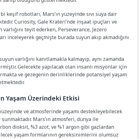
i keşif robotları, Mars’ın yüzeyinde sıvı suya dair
dir. Curiosity, Gale Krateri’nde inşaat ipuçları ve
 varlığını teyit ederken, Perseverance, Jezero
ları inceleyerek geçmişte burada suyun akıp akmadığını
 suyun varlığını kanıtlamakla kalmayıp, aynı zamanda
miştir. Gelecekte yapılacak olan insanlı misyonlar için
makta ve gezegenin derinliklerinde potansiyel yaşam
etmektedir.
ın Yaşam Üzerindeki Etkisi
yüzeyinde ve atmosferinde yaşamı destekleyebilecek
r sunmaktadır. Mars’ın atmosferi, dünya ile
rbon dioksit, %3 azot, ve %1 argon gibi gazlardan
ilecek yaşam formlarının gereksinimlerini olumsuz