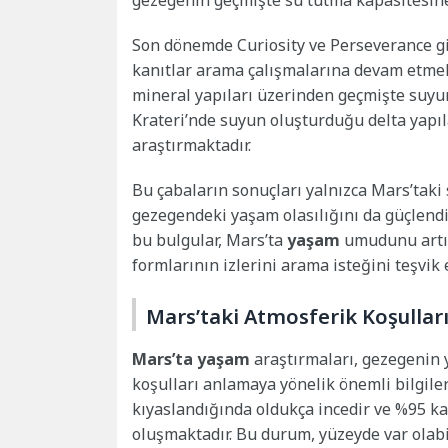
Son dönemde Curiosity ve Perseverance gib
kanıtlar arama çalışmalarına devam etmekte
mineral yapıları üzerinden geçmişte suyun
Krateri’nde suyun oluşturduğu delta yapı
araştırmaktadır.
Bu çabaların sonuçları yalnızca Mars’taki
gezegendeki yaşam olasılığını da güçlendir
bu bulgular, Mars’ta
yaşam
umudunu artır
formlarının izlerini arama isteğini teşvik 
Mars’taki Atmosferik Koşullar
Mars’ta yaşam
araştırmaları, gezegenin 
koşulları anlamaya yönelik önemli bilgile
kıyaslandığında oldukça incedir ve %95 ka
oluşmaktadır. Bu durum, yüzeyde var olab