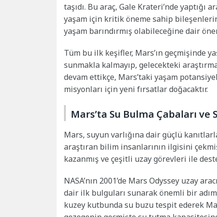
taşıdı. Bu araç, Gale Krateri’nde yaptığı 
yaşam için kritik öneme sahip bileşenlerin 
yaşam barındırmış olabileceğine dair önem
Tüm bu ilk keşifler, Mars’ın geçmişinde y
sunmakla kalmayıp, gelecekteki araştırmal
devam ettikçe, Mars’taki yaşam potansiyeli
misyonları için yeni fırsatlar doğacaktır.
Mars’ta Su Bulma Çabaları ve 
Mars, suyun varlığına dair güçlü kanıtlar
araştıran bilim insanlarının ilgisini çekmi
kazanmış ve çeşitli uzay görevleri ile dest
NASA’nın 2001’de Mars Odyssey uzay aracı
dair ilk bulguları sunarak önemli bir adım
kuzey kutbunda su buzu tespit ederek Mars’
gezegenin geçmişte su tutma kapasitesin