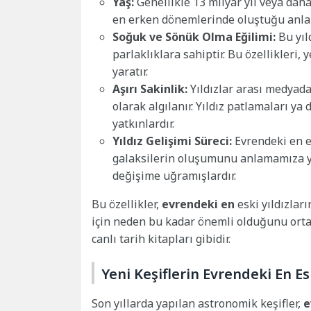
Yaş:
Genellikle 13 milyar yıl veya daha
en erken dönemlerinde oluştuğu anlamı
Soğuk ve Sönük Olma Eğilimi:
Bu yıl
parlaklıklara sahiptir. Bu özellikleri, y
yaratır.
Aşırı Sakinlik:
Yıldızlar arası medyada 
olarak algılanır. Yıldız patlamaları ya
yatkınlardır.
Yıldız Gelişimi Süreci:
Evrendeki en es
galaksilerin oluşumunu anlamamıza yar
değişime uğramışlardır.
Bu özellikler,
evrendeki en
eski yıldızlar
için neden bu kadar önemli olduğunu ortay
canlı tarih kitapları gibidir.
Yeni Keşiflerin Evrendeki En Esk
Son yıllarda yapılan astronomik keşifler,
e