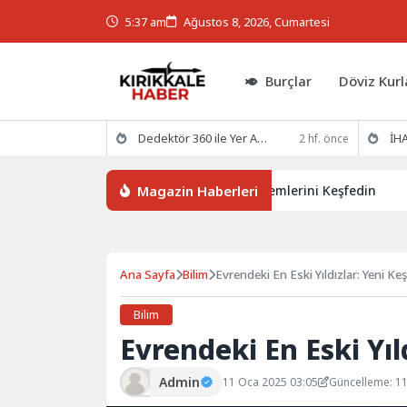
5:37 am
Ağustos 8, 2026, Cumartesi
Burçlar
Döviz Kurl
Dedektör 360 ile Yer Altının Gizemlerini Keşfedin
İHA
2 hf. önce
Magazin Haberleri
Dedektör 360 ile Yer Altının Gizemlerini Keşfedin
İHA
Ana Sayfa
Bilim
Evrendeki En Eski Yıldızlar: Yeni Keş
Bilim
Evrendeki En Eski Yıld
Admin
11 Oca 2025 03:05
Güncelleme: 1