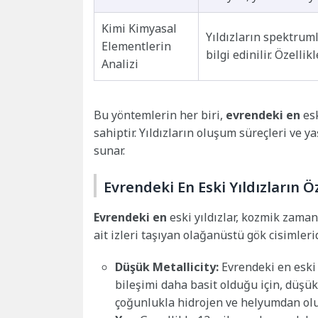
Kimi Kimyasal
Yıldızların spektruml
Elementlerin
bilgi edinilir. Özelli
Analizi
Bu yöntemlerin her biri,
evrendeki en
esk
sahiptir. Yıldızların oluşum süreçleri ve y
sunar.
Evrendeki En Eski Yıldızların Öz
Evrendeki en
eski yıldızlar, kozmik zaman
ait izleri taşıyan olağanüstü gök cisimleridi
Düşük Metallicity:
Evrendeki en eski 
bileşimi daha basit olduğu için, düşük
çoğunlukla hidrojen ve helyumdan olu