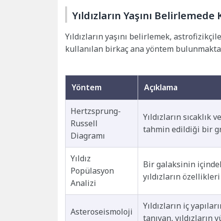
Yıldızların Yaşını Belirlemede
Yıldızların yaşını belirlemek, astrofizikçi
kullanılan birkaç ana yöntem bulunmaktadı
Yöntem
Açıklama
Hertzsprung-
Yıldızların sıcaklık v
Russell
tahmin edildiği bir gr
Diagramı
Yıldız
Bir galaksinin içinde
Popülasyon
yıldızların özellikleri
Analizi
Yıldızların iç yapıla
Asteroseismoloji
tanıyan, yıldızların 