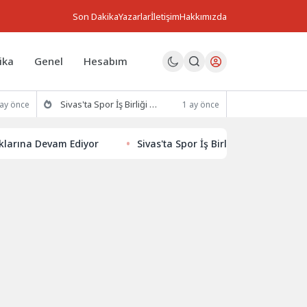
Son Dakika
Yazarlar
İletişim
Hakkımızda
ika
Genel
Hesabım
Sivas'ta Spor İş Birliği Protokolü İmzalandı
 ay önce
1 ay önce
a Devam Ediyor
Sivas'ta Spor İş Birliği Protokolü İmzaland