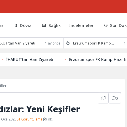
arı
Döviz
Sağlık
İncelemeler
Son Dak
KUT'tan Van Ziyareti
Erzurumspor FK Kamp Hazırlıklarına Devam Ediyor
1 ay önce
1
KUT'tan Van Ziyareti
Erzurumspor FK Kamp Hazırlıkların
ifler
0
ızlar: Yeni Keşifler
1 Oca 2025
61 Görüntüleme
9 dk.