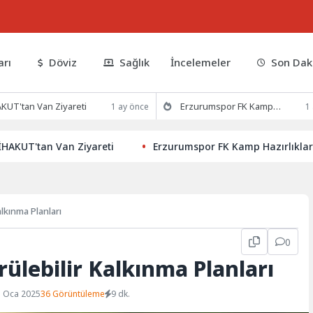
arı
Döviz
Sağlık
İncelemeler
Son Dak
KUT'tan Van Ziyareti
Erzurumspor FK Kamp Hazırlıklarına Devam Ediyor
1 ay önce
1
tan Van Ziyareti
Erzurumspor FK Kamp Hazırlıklarına De
alkınma Planları
0
rülebilir Kalkınma Planları
1 Oca 2025
36 Görüntüleme
9 dk.