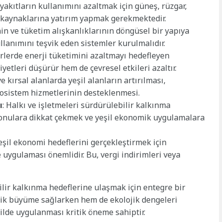
l yakıtların kullanımını azaltmak için güneş, rüzgar,
ji kaynaklarına yatırım yapmak gerekmektedir.
nin ve tüketim alışkanlıklarının döngüsel bir yapıya
lanımını teşvik eden sistemler kurulmalıdır.
rlerde enerji tüketimini azaltmayı hedefleyen
etleri düşürür hem de çevresel etkileri azaltır.
ve kırsal alanlarda yeşil alanların artırılması,
kosistem hizmetlerinin desteklenmesi.
ı
: Halkı ve işletmeleri sürdürülebilir kalkınma
onulara dikkat çekmek ve yeşil ekonomik uygulamalara
eşil ekonomi hedeflerini gerçekleştirmek için
e uygulaması önemlidir. Bu, vergi indirimleri veya
bilir kalkınma hedeflerine ulaşmak için entegre bir
mik büyüme sağlarken hem de ekolojik dengeleri
kilde uygulanması kritik öneme sahiptir.