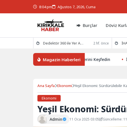
8:04 pm
Ağustos 7, 2026, Cuma
Burçlar
Döviz Kurl
Dedektör 360 ile Yer Altının Gizemlerini Keşfedin
İHA
2 hf. önce
Magazin Haberleri
Dedektör 360 ile Yer Altının Gizemlerini Keşfedin
İHAKUT'
Ana Sayfa
Ekonomi
Yeşil Ekonomi: Sürdürülebilir K
Ekonomi
Yeşil Ekonomi: Sürdü
Admin
11 Oca 2025 03:05
Güncelleme: 1