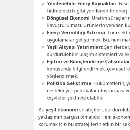
Yenilenebilir Enerji Kaynakları
: Fosi
hidroelektrik gibi yenilenebilir ener
Döngüsel Ekonomi
: Üretim süreçleri
kavuşturulması. Ürünlerin yeniden kul
Enerji Verimliliği Artırma
: Tüm sektö
uygulamalar geliştirmek. Bu, hem maliy
Yeşil Altyapı Yatırımları
: Şehirlerde 
sürdürülebilir ulaşım sistemleri ve e
Eğitim ve Bilinçlendirme Çalışmalar
konusunda bilgilendirmek, çevresel k
yönlendirmek.
Politika Geliştirme
: Hükümetlerin, y
destekleyici politikalar oluşturması v
teşvikler şeklinde olabilir.
Bu
yeşil ekonomi
stratejileri, sürdürüle
yaklaşımın parçası olmalıdır. Hem ekono
korumak için bu stratejilerin etkin bir şe