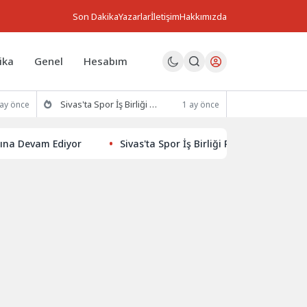
Son Dakika
Yazarlar
İletişim
Hakkımızda
ika
Genel
Hesabım
Sivas'ta Spor İş Birliği Protokolü İmzalandı
 ay önce
1 ay önce
vam Ediyor
Sivas'ta Spor İş Birliği Protokolü İmzalandı