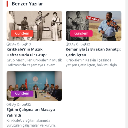
Benzer Yazılar
Gündem
Gündem
2 Ay Önce
13
3 Ay Önce
22
Kırıkkale’nin Müzik
Kemanıyla İz Bırakan Sanatçı:
Hafızasında Bir Grup :
Çetin İçten
Grup Meçhuller Kırıkkale’nin Müzik
Kırıkkale’nin Keskin ilçesinde
Meçhuller
Hafızasında Yaşamaya Devam
yetişen Çetin İçten, halk müziğine
Ediyor 1970’li yıllarda Kırıkkale’de
verdiği emek ve yıllara yayılan
müzik denildiğinde akla gelen...
sahne tecrübesiyle...
Gündem
3 Ay Önce
32
Eğitim Çalışmaları Masaya
Yatırıldı
Kırıkkale’de eğitim alanında
yürütülen çalışmalar ve kurum