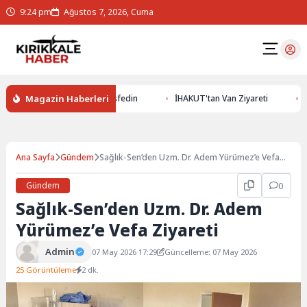
9:24 pm
Ağustos 7, 2026, Cuma
Magazin Haberleri
 Yer Altının Gizemlerini Keşfedin
İHAKUT'tan Van Ziyareti
Erz
Ana Sayfa
Gündem
Sağlık-Sen’den Uzm. Dr. Adem Yürümez’e Vefa
Ziyareti
Gündem
0
Sağlık-Sen’den Uzm. Dr. Adem
Yürümez’e Vefa Ziyareti
Admin
07 May 2026 17:29
Güncelleme: 07 May 2026
25 Görüntüleme
2 dk.