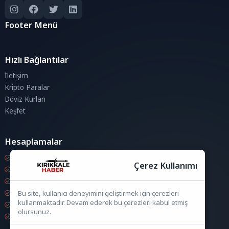
Footer Menü
Hızlı Bağlantılar
İletişim
Kripto Paralar
Döviz Kurları
Keşfet
Hesaplamalar
Kripto Para Hesaplama
Çerez Kullanımı
Döviz Hesaplama
KDV Hesaplama
İndirim Hesaplama
Bu site, kullanıcı deneyimini geliştirmek için çerezleri
kullanmaktadır. Devam ederek bu çerezleri kabul etmiş
Zam Hesaplama
olursunuz.
Bileşik Hesaplama