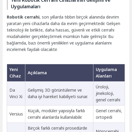
Yeni Robotik Cerrahi Cihazlarının Gelişimi ve
Uygulamaları
Robotik cerrahi
, son yıllarda tıbbın birçok alanında devrim
yaratan yeni cihazlarla daha da evrim geçirmektedir. Gelişen
teknoloji ile birlikte, daha hassas, güvenli ve etkili cerrahi
müdahaleler gerçekleştirmek mümkün hale gelmiştir. Bu
bağlamda, bazı önemli yenilikleri ve uygulama alanlarını
incelemek faydalı olacaktır.
Yeni
Uygulama
Açıklama
Cihaz
Alanları
Üroloji,
Da
Gelişmiş 3D görüntüleme ve
jinekoloji,
Vinci Xi
daha iyi hareket kabiliyeti sunar.
genel cerrahi
Küçük, modüler yapısıyla farklı
Genel cerrahi,
Versius
cerrahi alanlarda kullanılabilir.
ortopedi
Birçok farklı cerrahi prosedürde
Nörocerrahi,