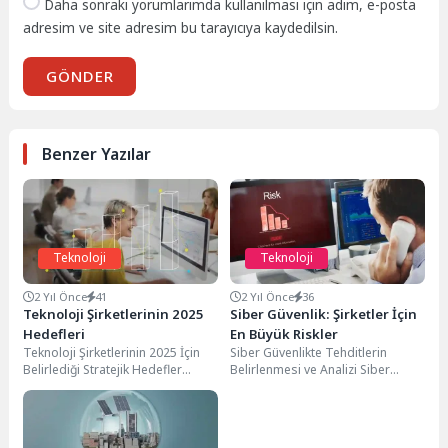
Daha sonraki yorumlarımda kullanılması için adım, e-posta
adresim ve site adresim bu tarayıcıya kaydedilsin.
GÖNDER
Benzer Yazılar
Teknoloji
Teknoloji
2 Yıl Önce
41
2 Yıl Önce
36
Teknoloji Şirketlerinin 2025
Siber Güvenlik: Şirketler İçin
Hedefleri
En Büyük Riskler
Teknoloji Şirketlerinin 2025 İçin
Siber Güvenlikte Tehditlerin
Belirlediği Stratejik Hedefler
Belirlenmesi ve Analizi Siber
Teknoloji şirketlerinin 2025
Güvenlik: her geçen gün daha
hedefleri, sektördeki rekabet
karmaşık hale gelen...
gücünü artırmak...