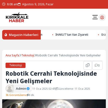
8:08 am
Ağustos 9, 2026, Pazar
Magazin Haberleri
ltının Gizemlerini Keşfedin
İHAKUT'tan Van Ziyareti
Erzurumsp
Ana Sayfa
Teknoloji
Robotik Cerrahi Teknolojisinde Yeni Gelişmeler
Teknoloji
0
Robotik Cerrahi Teknolojisinde
Yeni Gelişmeler
Admin
11 Oca 2025 02:47
Güncelleme: 11 Oca 2025
36 Görüntüleme
8 dk.