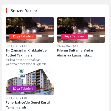
Benzer Yazılar
Rüya Tabirleri
Rüya Tabirleri
1 Ay Önce
17
2 Ay Önce
13
Bir Zamanlar Kırıkkale’de
Filenin Sultanları'ndan
Futbol Takımları
Almanya karşısında
Kırıkkale’nin spor hafızası,
muhteşem geri dönüş
yalnızca profesyonel liglerde
mücadele eden takımlardan
ibaret değil. Kentin geçmişine
bakıldığında mahalle...
Rüya Tabirleri
2 Ay Önce
18
Fenerbahçe'de Genel Kurul
Tamamlandı