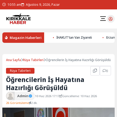
10:55 am
Ağustos 9, 2026, Pazar
Magazin Haberleri
ının Gizemlerini Keşfedin
İHAKUT'tan Van Ziyareti
Erzurumspor
Ana Sayfa
Rüya Tabirleri
Öğrencilerin İş Hayatına Hazırlığı Görüşüldü
Rüya Tabirleri
0
Öğrencilerin İş Hayatına
Hazırlığı Görüşüldü
Admin
10 Haz 2026 17:17
Güncelleme: 10 Haz 2026
26 Görüntüleme
2 dk.