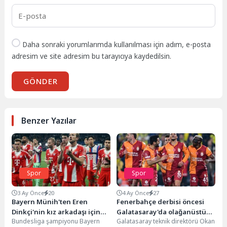
Daha sonraki yorumlarımda kullanılması için adım, e-posta
adresim ve site adresim bu tarayıcıya kaydedilsin.
GÖNDER
Benzer Yazılar
Spor
Spor
3 Ay Önce
20
4 Ay Önce
27
Bayern Münih'ten Eren
Fenerbahçe derbisi öncesi
Dinkçi'nin kız arkadaşı için
Galatasaray'da olağanüstü
Bundesliga şampiyonu Bayern
Galatasaray teknik direktörü Okan
başlatılan kampanyaya
hal: İşte getirilen yasaklar