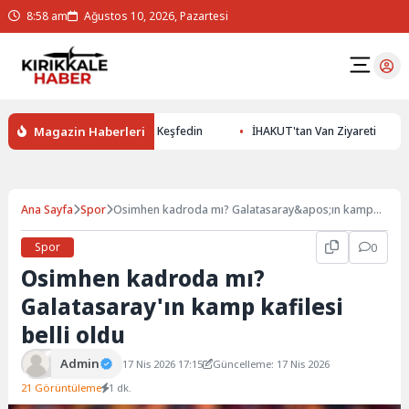
8:58 am
Ağustos 10, 2026, Pazartesi
Magazin Haberleri
 ile Yer Altının Gizemlerini Keşfedin
İHAKUT'tan Van Ziyareti
Ana Sayfa
Spor
Osimhen kadroda mı? Galatasaray&apos;ın kamp
kafilesi belli oldu
Spor
0
Osimhen kadroda mı?
Galatasaray'ın kamp kafilesi
belli oldu
Admin
17 Nis 2026 17:15
Güncelleme: 17 Nis 2026
21 Görüntüleme
1 dk.