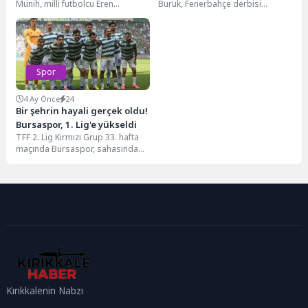
Münih, milli futbolcu Eren
Buruk, Fenerbahçe derbisi
destek
Dinkçi'nin lösemi teşhisi konulan
hazırlıklarında bilgi sızıntılarını
kız arkadaşı için başlatılan...
önlemek için Kemerburgaz
Tesisleri'nde sıkı...
Spor
4 Ay Önce
24
Bir şehrin hayali gerçek oldu!
Bursaspor, 1. Lig'e yükseldi
TFF 2. Lig Kırmızı Grup 33. hafta
maçında Bursaspor, sahasında
ağırladığı Somaspor'u 5-1
yenerek sezonu...
Kırıkkalenin Nabzı