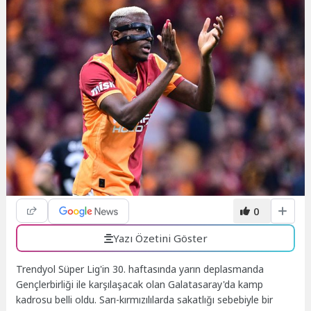
0
Yazı Özetini Göster
Trendyol Süper Lig'in 30. haftasında yarın deplasmanda
Gençlerbirliği ile karşılaşacak olan Galatasaray'da kamp
kadrosu belli oldu. Sarı-kırmızılılarda sakatlığı sebebiyle bir