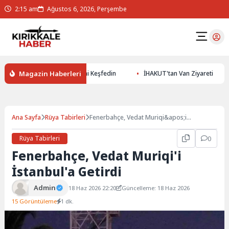
2:15 am
Ağustos 6, 2026, Perşembe
Magazin Haberleri
0 ile Yer Altının Gizemlerini Keşfedin
İHAKUT'tan Van Ziyareti
Ana Sayfa
Rüya Tabirleri
Fenerbahçe, Vedat Muriqi&apos;i
İstanbul&apos;a Getirdi
Rüya Tabirleri
0
Fenerbahçe, Vedat Muriqi'i
İstanbul'a Getirdi
Admin
18 Haz 2026 22:20
Güncelleme: 18 Haz 2026
15 Görüntüleme
1 dk.