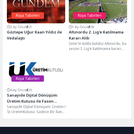
Rüya Tabirleri
Rüya Tabirleri
2 Ay Önce
21
1 Ay Önce
28
Göztepe Uğur Kaan Yıldız ile
Altınordu 2. Lig'e Katılmama
Vedalaştı
Kararı Aldı
İzmir'in köklü kulübü Altınordu, bu
sezon 2. Lig'e katılmama kararı
alarak futbol kamuoyunu şok etti.
Rüya Tabirleri
4 Ay Önce
25
Sanayide Dijital Dönüşüm:
Üretim Kutusu ile Fason
Sanayide Dijital Dönüşüm: Üretim Kutusu ile Fason İmalatta "Yeni Nesil" Dönem
İmalatta “Yeni Nesil” Dönem
🚀 ÜretimKutusu: Sadece Bir İlan Sitesi Değil, Bir Üretim Ekosistemi!
Başladı
ÜretimKutusu’nu rakiplerinden ayıran en temel özellik, sadece bir ilan köprü
🏭 Savunma Sanayinden Otomotive: Çok Yönlü Üretim GücüÜretim Kutusu’nun di
📈 Üreticiler Neden Bu Ağda Yer Almalı?
Geleneksel üretim modellerinde üreticiler pazarlama ve iş geliştirme için ci