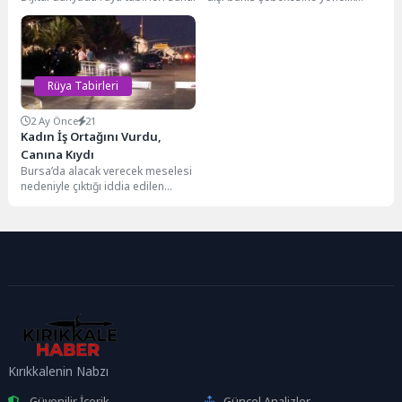
düzenlenen eş zamanlı
operasyonda gözaltına alınan...
Rüya Tabirleri
2 Ay Önce
21
Kadın İş Ortağını Vurdu,
Canına Kıydı
Bursa’da alacak verecek meselesi
nedeniyle çıktığı iddia edilen
tartışma kanlı sonla bitti. Oto
galerici Zafer...
Kırıkkalenin Nabzı
Güvenilir İçerik
Güncel Analizler