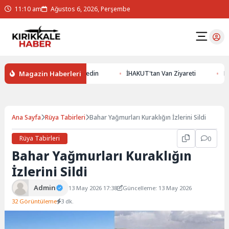
11:10 am
Ağustos 6, 2026, Perşembe
Magazin Haberleri
er Altının Gizemlerini Keşfedin
İHAKUT'tan Van Ziyareti
Erzur
Ana Sayfa
Rüya Tabirleri
Bahar Yağmurları Kuraklığın İzlerini Sildi
Rüya Tabirleri
0
Bahar Yağmurları Kuraklığın
İzlerini Sildi
Admin
13 May 2026 17:38
Güncelleme: 13 May 2026
32 Görüntüleme
3 dk.