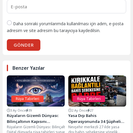
Daha sonraki yorumlarımda kullanılması için adım, e-posta
adresim ve site adresim bu tarayıcıya kaydedilsin.
GÖNDER
Benzer Yazılar
Rüya Tabirleri
Rüya Tabirleri
3 Ay Önce
39
2 Ay Önce
27
Rüyaların Gizemli Dünyası:
Yasa Dışı Bahis
Bilinçaltının Kapısını
Operasyonunda 34 Şüpheli
Rüyaların Gizemli Dünyası: Bilinçaltının Kapısını Aralamakİnsanlık tarihi b
Nevşehir merkezli 27 ilde yasa
Aralamak
Adliyeye Sevk Edildi
Dijital dünyada rüya tabirleri sunan pek çok site bulunsa da, nitelikli ve gü
dışı bahis şebekesine yönelik