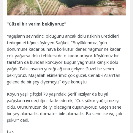
“Güzel bir verim bekliyoruz”
Yağışların sevindirici olduğunu ancak dolu riskinin üreticileri
tedirgin ettiğini söyleyen Sağkol, “Büyüklerimiz, ‘gün
dönümüne kadar bu hava korkutur’ derler. Yağmur ne kadar
çok yağarsa dolu tehlikesi de o kadar artıyor. Köylümüz bir
taraftan da bundan korkuyor. Bugün yağmurla karışık dolu
yağdı. Tabii insanın yüreği ağzına geliyor. Güzel bir verim
bekliyoruz. Maşallah ekinlerimiz çok güzel. Cenab-ı Allah’tan
gelene de bir şey diyemeyiz” diye konuştu.
Köyün yaşlı çiftçisi 78 yaşındaki Şerif Kızılyar da bu yıl
yağışların iyi geçtiğini ifade ederek, “Çok şükür yağışımız iyi
oldu. Ürünümüzün de iyi olacağını düşünüyoruz. Geçen sene
bir şey alamadık, domates bile alamadık. Bu sene ise iyi, çok
şükür” dedi.
İHA