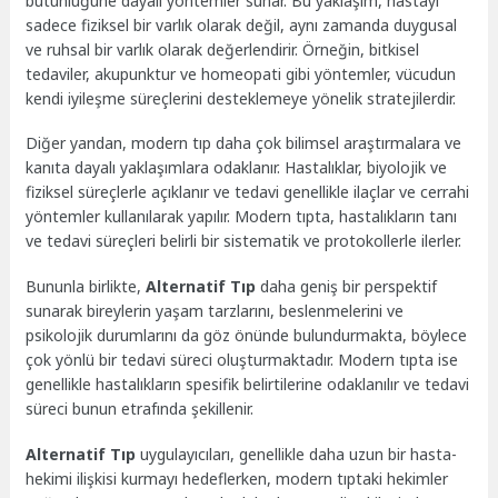
bütünlüğüne dayalı yöntemler sunar. Bu yaklaşım, hastayı
sadece fiziksel bir varlık olarak değil, aynı zamanda duygusal
ve ruhsal bir varlık olarak değerlendirir. Örneğin, bitkisel
tedaviler, akupunktur ve homeopati gibi yöntemler, vücudun
kendi iyileşme süreçlerini desteklemeye yönelik stratejilerdir.
Diğer yandan, modern tıp daha çok bilimsel araştırmalara ve
kanıta dayalı yaklaşımlara odaklanır. Hastalıklar, biyolojik ve
fiziksel süreçlerle açıklanır ve tedavi genellikle ilaçlar ve cerrahi
yöntemler kullanılarak yapılır. Modern tıpta, hastalıkların tanı
ve tedavi süreçleri belirli bir sistematik ve protokollerle ilerler.
Bununla birlikte,
Alternatif Tıp
daha geniş bir perspektif
sunarak bireylerin yaşam tarzlarını, beslenmelerini ve
psikolojik durumlarını da göz önünde bulundurmakta, böylece
çok yönlü bir tedavi süreci oluşturmaktadır. Modern tıpta ise
genellikle hastalıkların spesifik belirtilerine odaklanılır ve tedavi
süreci bunun etrafında şekillenir.
Alternatif Tıp
uygulayıcıları, genellikle daha uzun bir hasta-
hekimi ilişkisi kurmayı hedeflerken, modern tıptaki hekimler