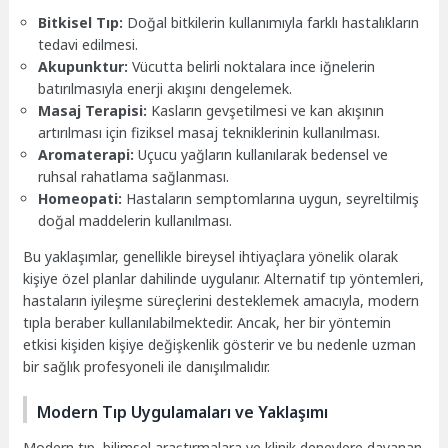
Bitkisel Tıp:
Doğal bitkilerin kullanımıyla farklı hastalıkların
tedavi edilmesi.
Akupunktur:
Vücutta belirli noktalara ince iğnelerin
batırılmasıyla enerji akışını dengelemek.
Masaj Terapisi:
Kasların gevşetilmesi ve kan akışının
artırılması için fiziksel masaj tekniklerinin kullanılması.
Aromaterapi:
Uçucu yağların kullanılarak bedensel ve
ruhsal rahatlama sağlanması.
Homeopati:
Hastaların semptomlarına uygun, seyreltilmiş
doğal maddelerin kullanılması.
Bu yaklaşımlar, genellikle bireysel ihtiyaçlara yönelik olarak
kişiye özel planlar dahilinde uygulanır. Alternatif tıp yöntemleri,
hastaların iyileşme süreçlerini desteklemek amacıyla, modern
tıpla beraber kullanılabilmektedir. Ancak, her bir yöntemin
etkisi kişiden kişiye değişkenlik gösterir ve bu nedenle uzman
bir sağlık profesyoneli ile danışılmalıdır.
Modern Tıp Uygulamaları ve Yaklaşımı
Modern tıp, bilimsel araştırmalara ve klinik deneylere dayanan