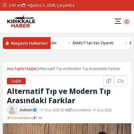
2:43 am
Ağustos 5, 2026, Çarşamba
Magazin Haberleri
 Altının Gizemlerini Keşfedin
İHAKUT'tan Van Ziyareti
Erzurum
Ana Sayfa
Sağlık
Alternatif Tıp ve Modern Tıp Arasındaki Farklar
Sağlık
0
Alternatif Tıp ve Modern Tıp
Arasındaki Farklar
Admin
11 Oca 2025 02:48
Güncelleme: 11 Oca 2025
39 Görüntüleme
7 dk.