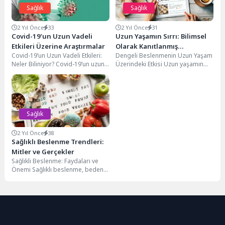
Sağlık
Sağlık
2 Yıl Önce
33
2 Yıl Önce
31
Covid-19’un Uzun Vadeli
Uzun Yaşamın Sırrı: Bilimsel
Etkileri Üzerine Araştırmalar
Olarak Kanıtlanmış
Covid-19’un Uzun Vadeli Etkileri:
Dengeli Beslenmenin Uzun Yaşam
Alışkanlıklar
Neler Biliniyor? Covid-19’un uzun
Üzerindeki Etkisi Uzun yaşamın
vadeli etkileri üzerine yapılan
sırrı, sağlıklı bir yaşam tarzının
araştırmalar, virüsün insan...
birçok bileşenini...
Sağlık
2 Yıl Önce
38
Sağlıklı Beslenme Trendleri:
Mitler ve Gerçekler
Sağlıklı Beslenme: Faydaları ve
Önemi Sağlıklı beslenme, bedenin
ihtiyaç duyduğu besinleri yeterli
ve dengeli bir...