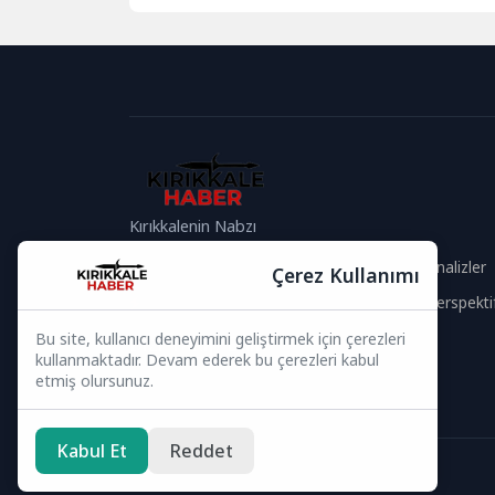
hallerini artırmaya yönelik,...
Kırıkkalenin Nabzı
Güvenilir İçerik
Güncel Analizler
Çerez Kullanımı
Hızlı Haberler
Global Perspekti
Bu site, kullanıcı deneyimini geliştirmek için çerezleri
Bizi Takip Edin
kullanmaktadır. Devam ederek bu çerezleri kabul
etmiş olursunuz.
Kabul Et
Reddet