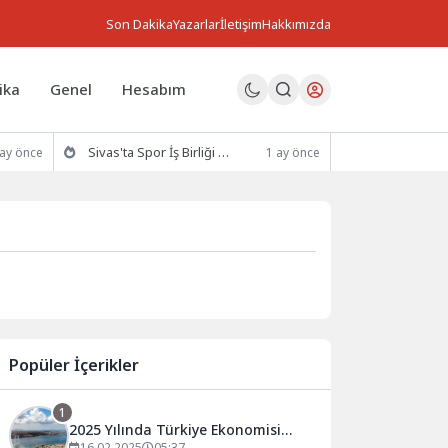
Son Dakika
Yazarlar
İletişim
Hakkımızda
ika
Genel
Hesabım
Sivas'ta Spor İş Birliği Protokolü İmzalandı
 ay önce
1 ay önce
Popüler İçerikler
1
2025 Yılında Türkiye Ekonomisi
16.02.2025
05:37