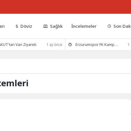
arı
Döviz
Sağlık
İncelemeler
Son Dak
KUT'tan Van Ziyareti
Erzurumspor FK Kamp Hazırlıklarına Devam Ediyor
1 ay önce
1
temleri