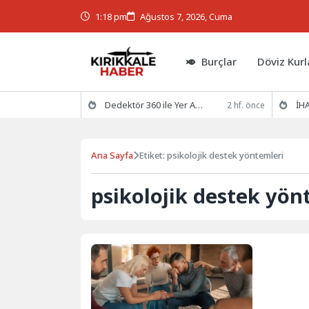
1:18 pm
Ağustos 7, 2026, Cuma
Burçlar
Döviz Kurl
Dedektör 360 ile Yer Altının Gizemlerini Keşfedin
İHA
2 hf. önce
Ana Sayfa
Etiket: psikolojik destek yöntemleri
psikolojik destek yön