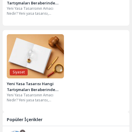
Tartışmaları Beraberinde
Yeni Yasa Tasarısının Amacı
Getiriyor?
Nedir? Yeni yasa tasarısı,
toplumun ihtiyaçlarına cevap
vermek ve mevcut sorunları...
Siyaset
Yeni Yasa Tasarısı Hangi
Tartışmaları Beraberinde
Yeni Yasa Tasarısının Amacı
Getiriyor?
Nedir? Yeni yasa tasarısı,
toplumun ihtiyaçlarına cevap
vermek ve mevcut sorunları...
Popüler İçerikler