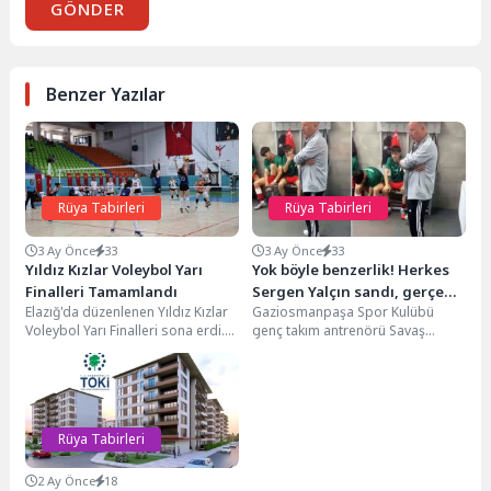
GÖNDER
Benzer Yazılar
Rüya Tabirleri
Rüya Tabirleri
3 Ay Önce
33
3 Ay Önce
33
Yıldız Kızlar Voleybol Yarı
Yok böyle benzerlik! Herkes
Finalleri Tamamlandı
Sergen Yalçın sandı, gerçek
Elazığ'da düzenlenen Yıldız Kızlar
Gaziosmanpaşa Spor Kulübü
çok başka çıktı
Voleybol Yarı Finalleri sona erdi.
genç takım antrenörü Savaş
Gaziantep 1. oldu.
Dalgıç, yaptığı motivasyon
konuşması ve Sergen Yalçın’a
olan...
Rüya Tabirleri
2 Ay Önce
18