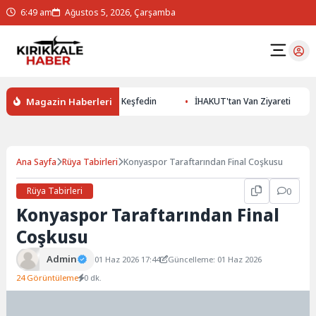
6:49 am
Ağustos 5, 2026, Çarşamba
Magazin Haberleri
0 ile Yer Altının Gizemlerini Keşfedin
İHAKUT'tan Van Ziyareti
Ana Sayfa
Rüya Tabirleri
Konyaspor Taraftarından Final Coşkusu
Rüya Tabirleri
0
Konyaspor Taraftarından Final
Coşkusu
Admin
01 Haz 2026 17:44
Güncelleme: 01 Haz 2026
24 Görüntüleme
0 dk.