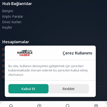
Hızlı Bağlantılar
İletişim
Kripto Paralar
Döviz Kurları
Keşfet
Hesaplamalar
Kripto Para Hesaplama
Çerez Kullanımı
Döviz Hesaplama
KDV Hesaplama
İndirim Hesaplama
Bu site, kullanıcı deneyimini geliştirmek için çerezleri
kullanmaktadır. Devam ederek bu çerezleri kabul etmiş
Zam Hesaplama
olursunuz.
Bileşik Hesaplama
Kabul Et
Reddet