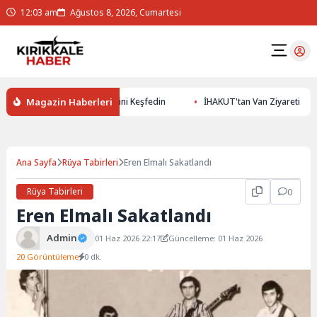
12:03 am
Ağustos 8, 2026, Cumartesi
Magazin Haberleri
360 ile Yer Altının Gizemlerini Keşfedin
İHAKUT'tan Van Ziyareti
Ana Sayfa
Rüya Tabirleri
Eren Elmalı Sakatlandı
Rüya Tabirleri
0
Eren Elmalı Sakatlandı
Admin
01 Haz 2026 22:17
Güncelleme: 01 Haz 2026
20 Görüntüleme
0 dk.