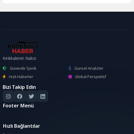
👉 https://silkroadportal.comBu platform sayesinde:80 cap nostaljik serverla
Eğer siz de yeniden Silkroad Online dünyasına dönmek, eski dostlarınızla bul
Kırıkkalenin Nabzı
Güvenilir İçerik
Güncel Analizler
Hızlı Haberler
Global Perspektif
Bizi Takip Edin
Footer Menü
Hızlı Bağlantılar