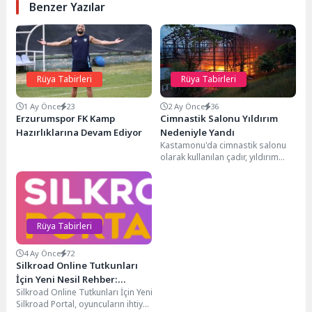
Benzer Yazılar
Rüya Tabirleri
Rüya Tabirleri
1 Ay Önce
23
2 Ay Önce
36
Erzurumspor FK Kamp
Cimnastik Salonu Yıldırım
Hazırlıklarına Devam Ediyor
Nedeniyle Yandı
Kastamonu'da cimnastik salonu
olarak kullanılan çadır, yıldırım
isabetiyle tamamen yanarak
kullanılamaz hale geldi.
Rüya Tabirleri
4 Ay Önce
72
Silkroad Online Tutkunları
İçin Yeni Nesil Rehber:
Silkroad Online Tutkunları İçin Yeni Nesil Rehber: Silkroad Portal1Dijital
Silkroad Portal
Silkroad Portal, oyuncuların ihtiyaç duyduğu tüm bilgileri tek çatı altında 